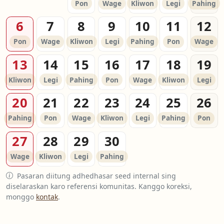
Pon
Wage
Kliwon
Legi
Pahing
6
7
8
9
10
11
12
Pon
Wage
Kliwon
Legi
Pahing
Pon
Wage
13
14
15
16
17
18
19
Kliwon
Legi
Pahing
Pon
Wage
Kliwon
Legi
20
21
22
23
24
25
26
Pahing
Pon
Wage
Kliwon
Legi
Pahing
Pon
27
28
29
30
Wage
Kliwon
Legi
Pahing
Pasaran diitung adhedhasar seed internal sing
diselaraskan karo referensi komunitas. Kanggo koreksi,
monggo
kontak
.