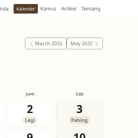
anda
Kamus
Artikel
Tentang
Kalender
March 2032
May 2032
Jum
Sab
2
3
Legi
Pahing
9
10