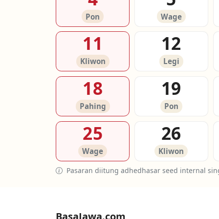
Pon
Wage
11
12
Kliwon
Legi
18
19
Pahing
Pon
25
26
Wage
Kliwon
Pasaran diitung adhedhasar seed internal sin
BasaJawa.com