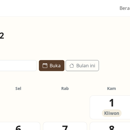
Ber
2
Buka
Bulan ini
Sel
Rab
Kam
1
Kliwon
6
7
8