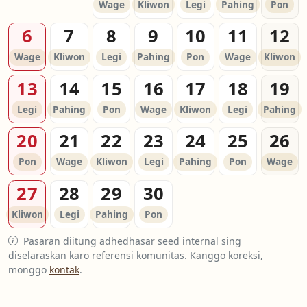
Wage
Kliwon
Legi
Pahing
Pon
6
7
8
9
10
11
12
Wage
Kliwon
Legi
Pahing
Pon
Wage
Kliwon
13
14
15
16
17
18
19
Legi
Pahing
Pon
Wage
Kliwon
Legi
Pahing
20
21
22
23
24
25
26
Pon
Wage
Kliwon
Legi
Pahing
Pon
Wage
27
28
29
30
Kliwon
Legi
Pahing
Pon
Pasaran diitung adhedhasar seed internal sing
diselaraskan karo referensi komunitas. Kanggo koreksi,
monggo
kontak
.