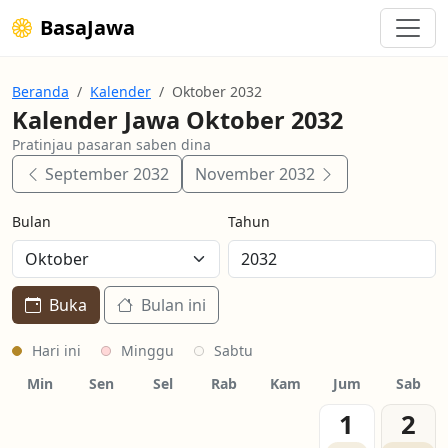
BasaJawa
Beranda
Kalender
Oktober 2032
Kalender Jawa Oktober 2032
Pratinjau pasaran saben dina
September 2032
November 2032
Bulan
Tahun
Buka
Bulan ini
Hari ini
Minggu
Sabtu
Min
Sen
Sel
Rab
Kam
Jum
Sab
1
2