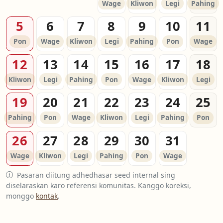
Wage
Kliwon
Legi
Pahing
5
6
7
8
9
10
11
Pon
Wage
Kliwon
Legi
Pahing
Pon
Wage
12
13
14
15
16
17
18
Kliwon
Legi
Pahing
Pon
Wage
Kliwon
Legi
19
20
21
22
23
24
25
Pahing
Pon
Wage
Kliwon
Legi
Pahing
Pon
26
27
28
29
30
31
Wage
Kliwon
Legi
Pahing
Pon
Wage
Pasaran diitung adhedhasar seed internal sing
diselaraskan karo referensi komunitas. Kanggo koreksi,
monggo
kontak
.