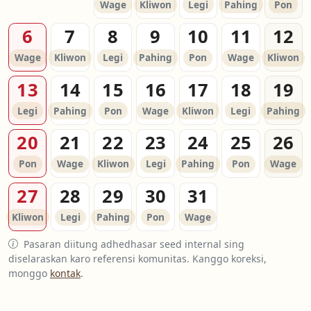
Wage
Kliwon
Legi
Pahing
Pon
6
7
8
9
10
11
12
Wage
Kliwon
Legi
Pahing
Pon
Wage
Kliwon
13
14
15
16
17
18
19
Legi
Pahing
Pon
Wage
Kliwon
Legi
Pahing
20
21
22
23
24
25
26
Pon
Wage
Kliwon
Legi
Pahing
Pon
Wage
27
28
29
30
31
Kliwon
Legi
Pahing
Pon
Wage
Pasaran diitung adhedhasar seed internal sing
diselaraskan karo referensi komunitas. Kanggo koreksi,
monggo
kontak
.