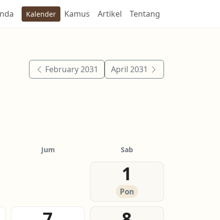
anda
Kamus
Artikel
Tentang
Kalender
February 2031
April 2031
Jum
Sab
1
Pon
7
8