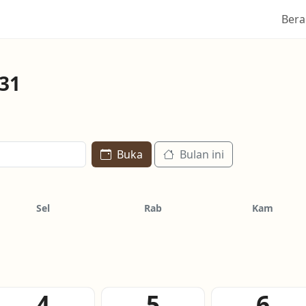
Ber
31
Buka
Bulan ini
Sel
Rab
Kam
4
5
6