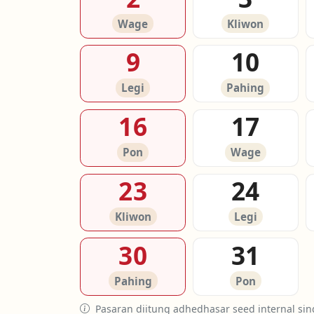
Wage
Kliwon
9
10
Legi
Pahing
16
17
Pon
Wage
23
24
Kliwon
Legi
30
31
Pahing
Pon
Pasaran diitung adhedhasar seed internal sin